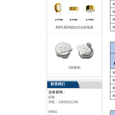
B
B
B
B
BWS系列钮扣式法拉电容
SM系列
B
B
联系我们
B
业务咨询
：
B
邱凯
手机：
13632611145
胡锦志