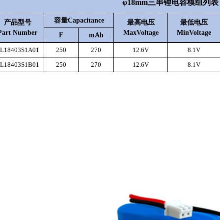
φ18mm三串锂电容模组列表
容量
Capacitance
产品
型号
最高电压
最低电压
Part Number
MaxVoltage
MinVoltage
F
mAh
L18403S1A01
250
270
12.6V
8.1V
L18403S1B01
250
270
12.6V
8.1V